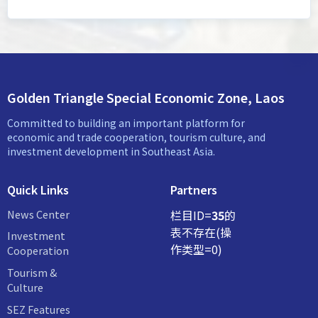
Golden Triangle Special Economic Zone, Laos
Committed to building an important platform for
economic and trade cooperation, tourism culture, and
investment development in Southeast Asia.
Quick Links
Partners
News Center
栏目ID=
35
的
表不存在(操
Investment
作类型=0)
Cooperation
Tourism &
Culture
SEZ Features